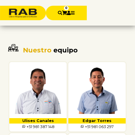
0
Nuestro
equipo
Ulises Canales
Edgar Torres
+51 981 387 148
+51 981 063 297