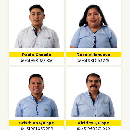
Pablo Chacón
Rosa Villanueva
+51 998 323 856
+51 981 063 279
Cristhian Quispe
Alcides Quispe
+51 981 063 288
+51 968 201 040