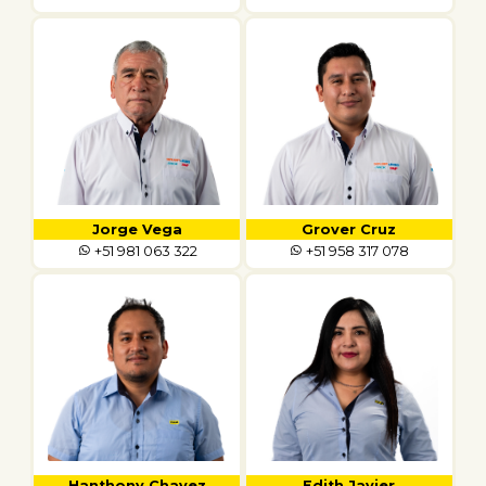
Jorge Vega
Grover Cruz
+51 981 063 322
+51 958 317 078
Hanthony Chavez
Edith Javier