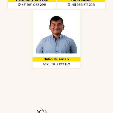
+51 981 063 298
+51 958 317 228
Julio Huamán
+51 963 109 140