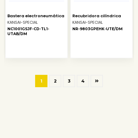
Bastera electroneumática
Recubridora cilíndrica
KANSAI-SPECIAL
KANSAI-SPECIAL
NC1001GSJF-CD-TL1-
NR-9803GPEHK-UTE/DM
UTAB/DM
1
2
3
4