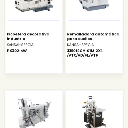
Picoetera decorativa
Remalladora automática
industrial
para cuellos
KANSAI-SPECIAL
KANSAI-SPECIAL
PX302-4W
JJ5014GH-01M-2X4
/VTC/VD/FL/VTF
SALE
SALE