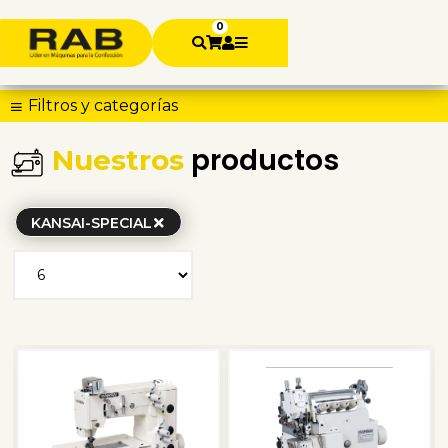
0
Filtros y categorías
productos
Nuestros
KANSAI-SPECIAL
SALE
SALE