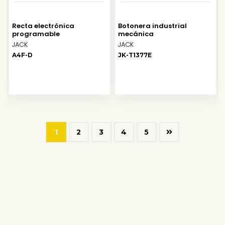
Recta electrónica
Botonera industrial
programable
mecánica
JACK
JACK
A4F-D
JK-T1377E
1
2
3
4
5