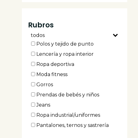
Fruncidoras
Boxeras
Rubros
Ojaladoras
todos
Botoneras
Polos y tejido de punto
Planas
Lencería y ropa interior
Planas cadeneta
Ropa deportiva
Blonderas
Moda fitness
Sesgueras
Gorros
Insertadoras de elastico
Prendas de bebés y niños
Atracadoras
Jeans
Zig-zag/tricotera
Ropa industrial/uniformes
Presilladoras
Pantalones, ternos y sastrería
Pretinadoras
Camisas