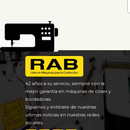
8 cabezales
Multicabezal
Bordadoras con laser
Bordadoras con lentejuelas
Bordadoras multifuncion
Pasadora lateral
Remachadoras
Plancha transfer
Perlera
42 años a su servicio, siempre con la
mejor garantía en máquinas de coser y
Mesa vaporizada
bordadoras.
Sublimadora
Síguenos y entérate de nuestras
Corta tiras
ultimas noticias en nuestras redes
Pimponera
sociales.