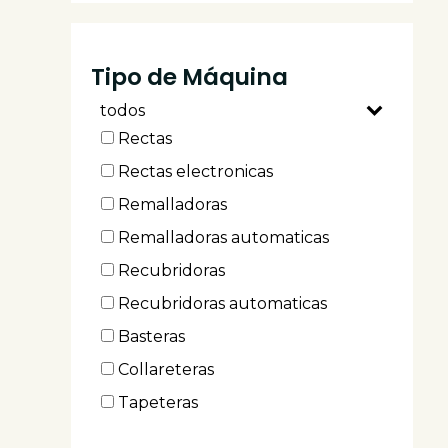
Weston
Esda
Tipo de Máquina
Eastman
todos
Fortever
Rectas
Ho-hsing
Rectas electronicas
H&h
Remalladoras
Racing
Remalladoras automaticas
Supreme
Recubridoras
Keki
Recubridoras automaticas
Strong.h.
Basteras
Aitu
Collareteras
Tapeteras
Multiagujas