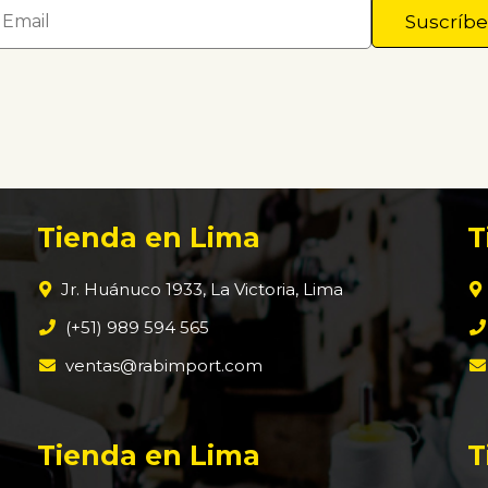
Tienda en Lima
T
Jr. Huánuco 1933, La Victoria, Lima
(+51) 989 594 565
ventas@rabimport.com
Tienda en Lima
T