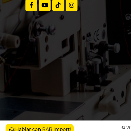
Volteadora y panchadora de cuello
Máquina de sellado
Bolsillera
Ultrasonido
Fusionadora
Preformadora
Neumática plana
Pegadora de cinta
© 20
¡Hablar con RAB Import!