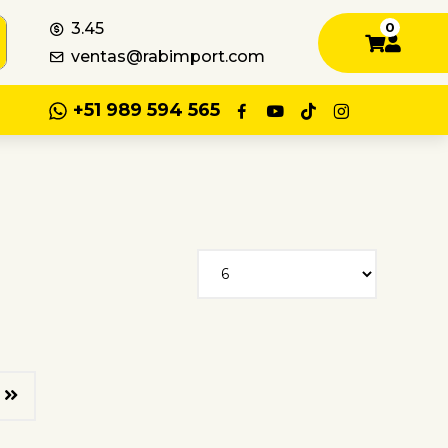
3.45
0
ventas@rabimport.com
+51 989 594 565