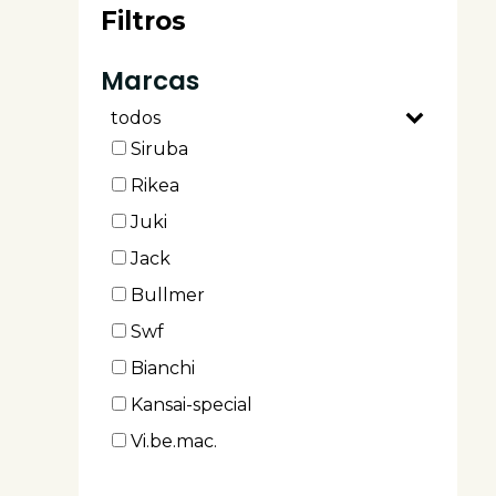
Filtros
Marcas
todos
Siruba
Rikea
Juki
Jack
Bullmer
Swf
Bianchi
Kansai-special
Vi.be.mac.
M.a.i.c.a.