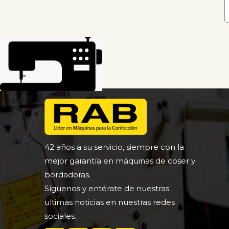
8 cabezales
Multicabezal
Bordadoras con laser
Bordadoras con lentejuelas
Bordadoras multifuncion
Pasadora lateral
Remachadoras
Plancha transfer
Perlera
42 años a su servicio, siempre con la
mejor garantía en máquinas de coser y
Mesa vaporizada
bordadoras.
Sublimadora
Síguenos y entérate de nuestras
Corta tiras
ultimas noticias en nuestras redes
Pimponera
sociales.