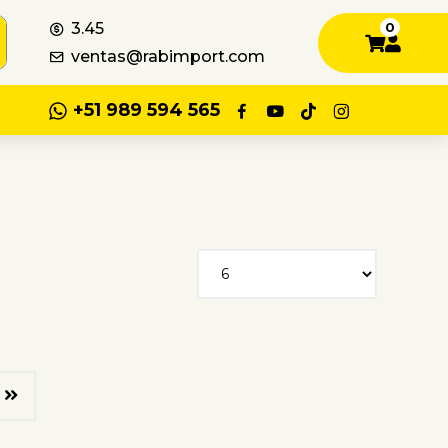
3.45
0
ventas@rabimport.com
+51 989 594 565