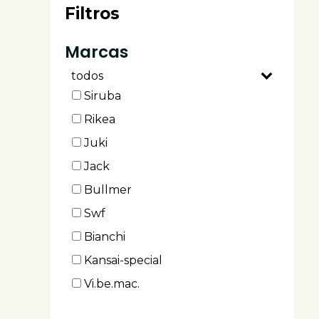
Filtros
Marcas
todos
Siruba
Rikea
Juki
Jack
Bullmer
Swf
Bianchi
Kansai-special
Vi.be.mac.
M.a.i.c.a.