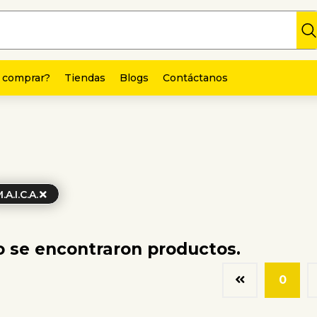
 comprar?
Tiendas
Blogs
Contáctanos
.A.I.C.A.
 se encontraron productos.
0