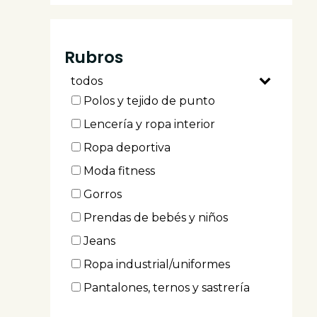
Fruncidoras
Boxeras
Rubros
Ojaladoras
todos
Botoneras
Polos y tejido de punto
Planas
Lencería y ropa interior
Planas cadeneta
Ropa deportiva
Blonderas
Moda fitness
Sesgueras
Gorros
Insertadoras de elastico
Prendas de bebés y niños
Atracadoras
Jeans
Zig-zag/tricotera
Ropa industrial/uniformes
Presilladoras
Pantalones, ternos y sastrería
Pretinadoras
Camisas