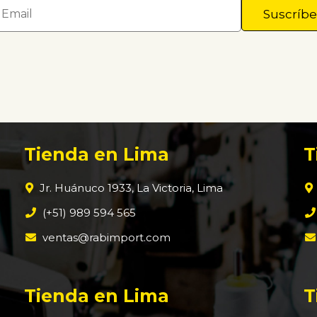
Tienda en Lima
T
Jr. Huánuco 1933, La Victoria, Lima
(+51) 989 594 565
ventas@rabimport.com
Tienda en Lima
T