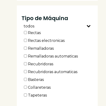
Weston
Esda
Tipo de Máquina
Eastman
todos
Fortever
Rectas
Ho-hsing
Rectas electronicas
H&h
Remalladoras
Racing
Remalladoras automaticas
Supreme
Recubridoras
Keki
Recubridoras automaticas
Strong.h.
Basteras
Aitu
Collareteras
Tapeteras
Multiagujas