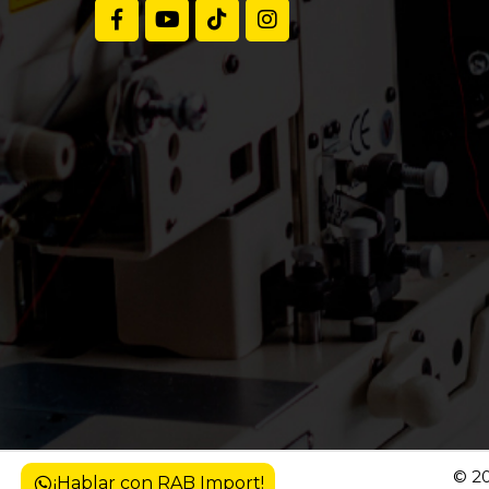
Volteadora y panchadora de cuello
Máquina de sellado
Bolsillera
Ultrasonido
Fusionadora
Preformadora
Neumática plana
Pegadora de cinta
© 20
¡Hablar con RAB Import!